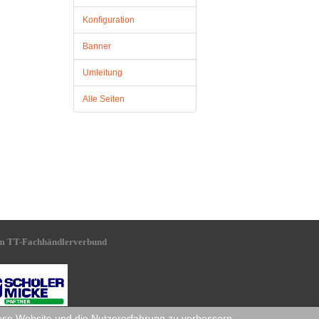
Konfiguration
Banner
Umleitung
Alle Seiten
m TT-Fachhändlerverbund
diese Website und die Nutzererfahrung zu verbessern