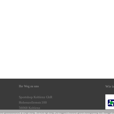
Ihr Weg zu uns
Wir i
Sportshop Koblenz GbR
Hohenzollernstr.100
56068 Koblenz
ind essenziell für den Betrieb der Seite, während andere uns helfen, 