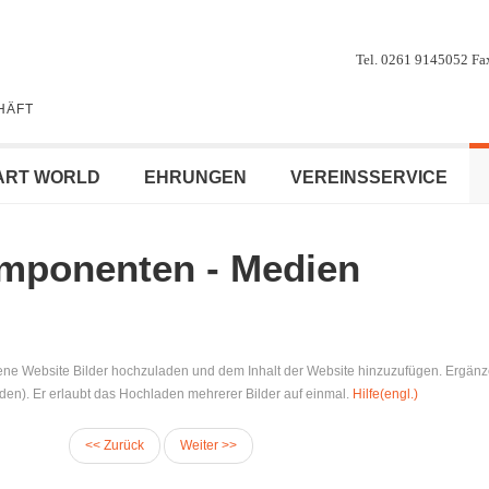
Tel. 0261 9145052 F
HÄFT
ART WORLD
EHRUNGEN
VEREINSSERVICE
mponenten - Medien
ene Website Bilder hochzuladen und dem Inhalt der Website hinzuzufügen. Ergänz
rden). Er erlaubt das Hochladen mehrerer Bilder auf einmal.
Hilfe(engl.)
<< Zurück
Weiter >>