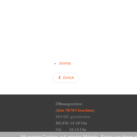
Joomla
Zurück
Öffnungszeiten:
(
bitte NEWS beachten
)
MO-MI: geschlossen
DO-FR: 14-18 Uhr
SA: 10-14 Uhr
Wir nutzen Cookies auf unserer Website. Einige von ihnen s