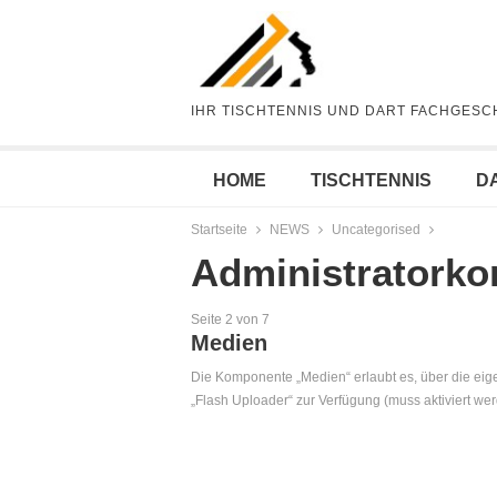
IHR TISCHTENNIS UND DART FACHGESC
HOME
TISCHTENNIS
D
Startseite
NEWS
Uncategorised
Administratorko
Seite 2 von 7
Medien
Die Komponente „Medien“ erlaubt es, über die eig
„Flash Uploader“ zur Verfügung (muss aktiviert we