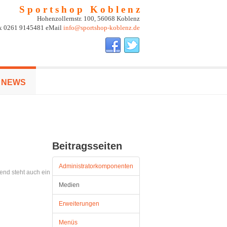
S p o r t s h o p K o b l e n z
Hohenzollernstr. 100, 56068 Koblenz
ax 0261 9145481 eMail
info@sportshop-koblenz.de
NEWS
Beitragsseiten
Administratorkomponenten
end steht auch ein
Medien
Erweiterungen
Menüs