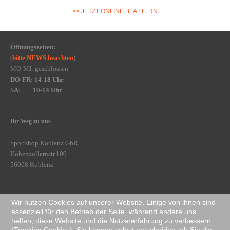
>> JETZT ONLINE BLÄTTERN
Öffnungszeiten:
(
bitte NEWS beachten
)
MO-MI: geschlossen
DO-FR: 14-18 Uhr
SA: 10-14 Uhr
Ihr Weg zu uns
Sportshop Koblenz GbR
Hohenzollernstr.100
56068 Koblenz
Wir im TT-Fachhändlerverbund
Wir nutzen Cookies auf unserer Website. Einige von ihnen sind
essenziell für den Betrieb der Seite, während andere uns
helfen, diese Website und die Nutzererfahrung zu verbessern