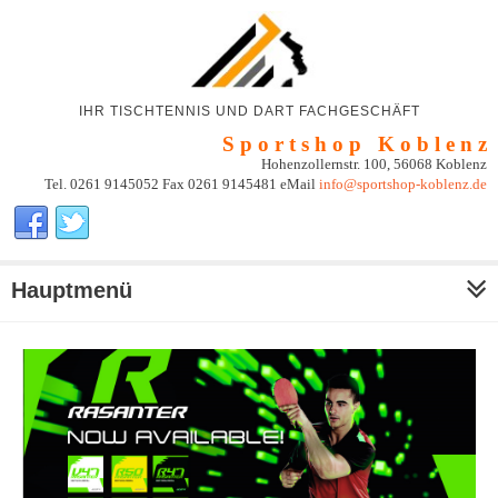
IHR TISCHTENNIS UND DART FACHGESCHÄFT
S p o r t s h o p K o b l e n z
Hohenzollernstr. 100, 56068 Koblenz
Tel. 0261 9145052 Fax 0261 9145481 eMail
info@sportshop-koblenz.de
Hauptmenü