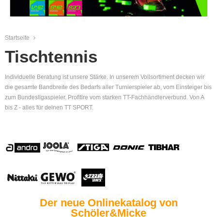
Startseite
Tischtennis
Individuelle Beratung ist unsere Stärke. In unserem Vollsortiment decken wir
die gesamte Bandbreite des Bedarfs aller Turnierspieler ab, vom Einsteiger bis
zum Bundesligaspieler. Profitire vom starken TT-Fachhändlerverbund. Von A
bis Z - alles für deinen TT SPORT.
Der neue Onlinekatalog von
Schöler&Micke