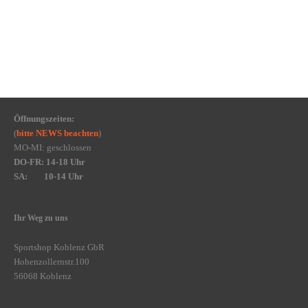
Öffnungszeiten:
(
bitte NEWS beachten
)
MO-MI: geschlossen
DO-FR: 14-18 Uhr
SA: 10-14 Uhr
Ihr Weg zu uns
Sportshop Koblenz GbR
Hohenzollernstr.100
56068 Koblenz