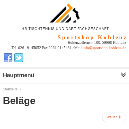
IHR TISCHTENNIS UND DART FACHGESCHÄFT
S p o r t s h o p K o b l e n z
Hohenzollernstr. 100, 56068 Koblenz
Tel. 0261 9145052 Fax 0261 9145481 eMail
info@sportshop-koblenz.de
Hauptmenü
Startseite
Beläge
Weiter